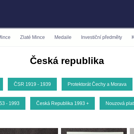
Mince
Zlaté Mince
Medaile
Investiční předměty
K
Česká republika
ČSR 1919 - 1939
Protektorát Čechy a Morava
3 - 1993
Česká Republika 1993 +
Nouzová plat