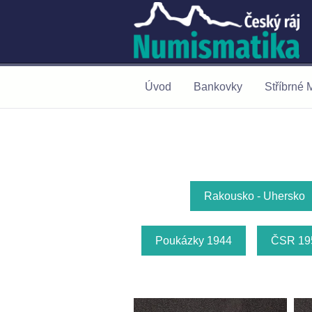
Úvod
Bankovky
Stříbrné 
Rakousko - Uhersko
Poukázky 1944
ČSR 195