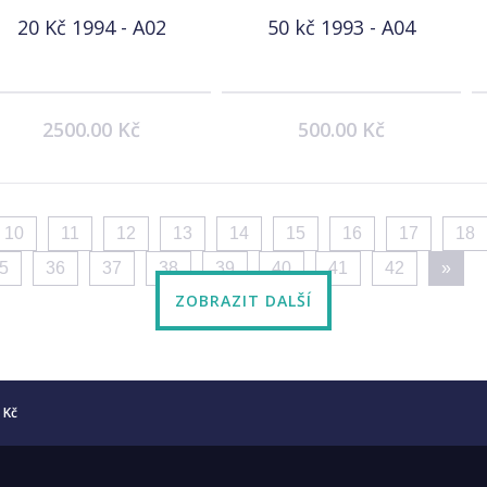
20 Kč 1994 - A02
50 kč 1993 - A04
2500.00 Kč
500.00 Kč
10
11
12
13
14
15
16
17
18
5
36
37
38
39
40
41
42
»
ZOBRAZIT DALŠÍ
5 Kč