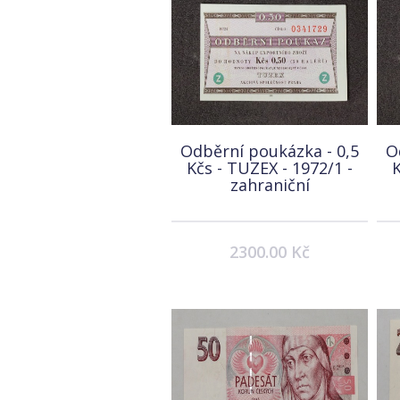
Odběrní poukázka - 0,5
O
Kčs - TUZEX - 1972/1 -
K
zahraniční
2300.00 Kč