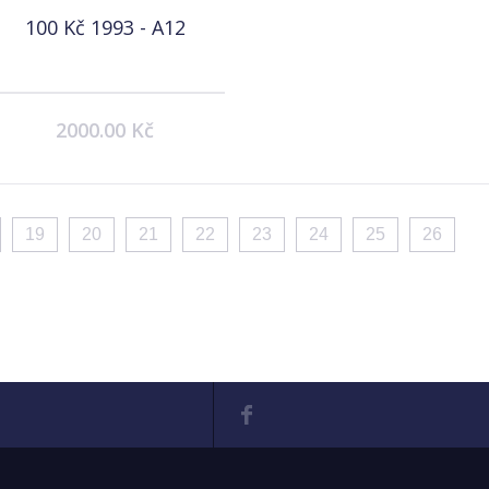
100 Kč 1993 - A12
2000.00 Kč
19
20
21
22
23
24
25
26