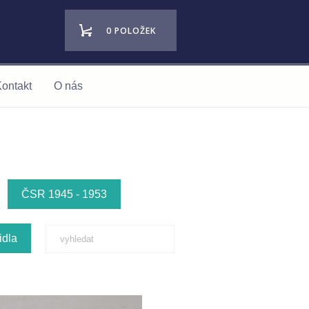
0 POLOŽEK
ontakt
O nás
ČSR 1945 - 1953
idla