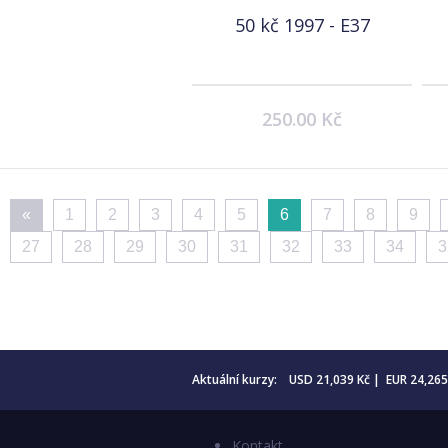
50 kč 1997 - E37
250.00 Kč
«
1
2
3
4
5
6
7
8
9
27
28
29
30
31
32
33
34
3
Aktuální kurzy: USD 21,039 Kč | EUR 24,26
Kontakt