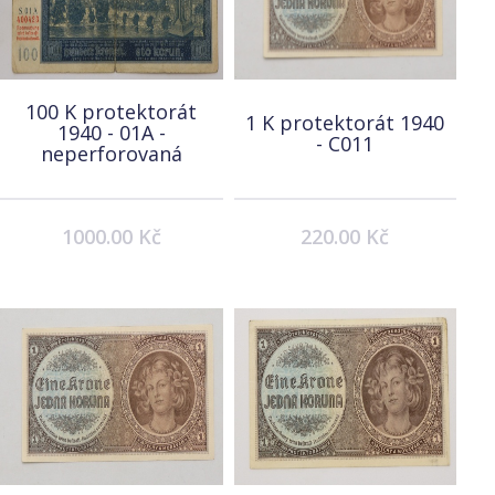
100 K protektorát
1 K protektorát 1940
1940 - 01A -
- C011
neperforovaná
1000.00 Kč
220.00 Kč