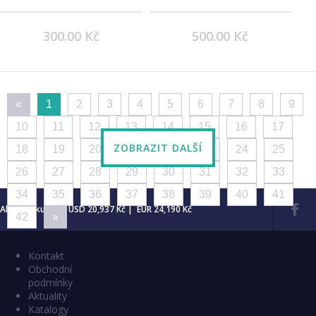
300.00 Kč
500.00 Kč
«
1
2
3
4
5
6
7
8
9
10
11
12
13
14
15
16
17
ZOBRAZIT DALŠÍ
18
19
20
21
22
23
24
25
26
27
28
29
30
31
32
33
34
35
36
37
38
39
40
41
Aktuální kurzy: USD 20,937 Kč | EUR 24,190 Kč
42
»
Kontakt
Obchodní
podmínky
Aktuality
Katalogy