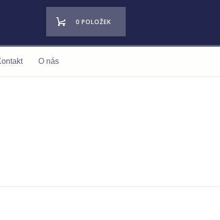
0 POLOŽEK
ontakt
O nás