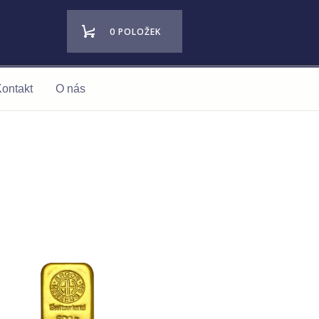
0 POLOŽEK
ontakt
O nás