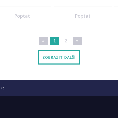
Poptat
Poptat
«
1
2
»
ZOBRAZIT DALŠÍ
5 Kč