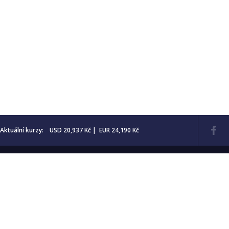
Aktuální kurzy: USD 20,937 Kč | EUR 24,190 Kč
Kontakt
Obchodní
podmínky
Aktuality
Katalogy