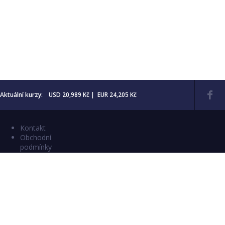
Aktuální kurzy: USD 20,989 Kč | EUR 24,205 Kč
Kontakt
Obchodní
podmínky
Aktuality
Katalogy
Copyright © 2026 Numismatika Český Ráj
E-shop vytvořil:
C26 s.r.o.