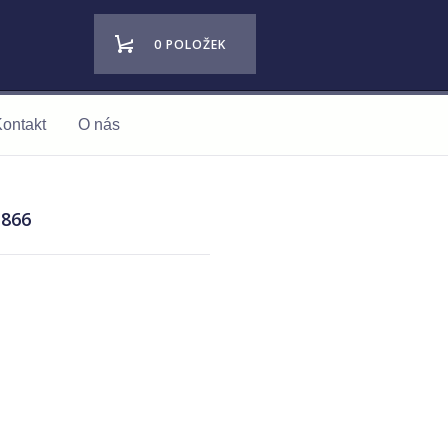
0 POLOŽEK
ontakt
O nás
1866