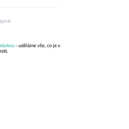
upné.
optávkou
- uděláme vše, co je v
stit.