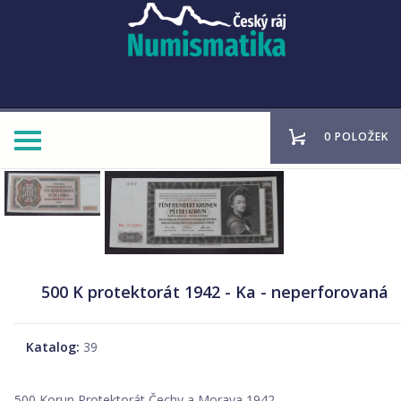
0 POLOŽEK
500 K protektorát 1942 - Ka - neperforovaná
Katalog:
39
500 Korun Protektorát Čechy a Morava 1942