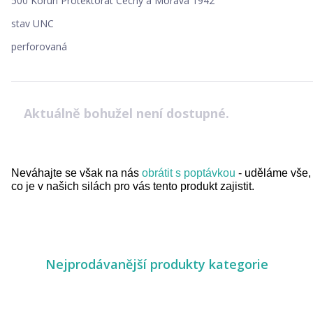
500 Korun Protektorát Čechy a Morava 1942
stav UNC
perforovaná
Aktuálně bohužel není dostupné.
Neváhajte se však na nás
obrátit s poptávkou
- uděláme vše,
co je v našich silách pro vás tento produkt zajistit.
Nejprodávanější produkty kategorie