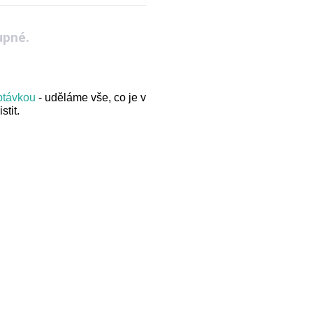
upné.
optávkou
- uděláme vše, co je v
stit.