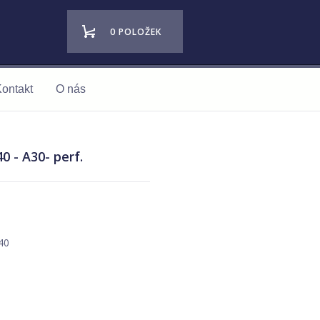
0 POLOŽEK
ontakt
O nás
0 - A30- perf.
40