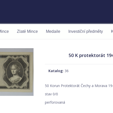
Mince
Zlaté Mince
Medaile
Investiční předměty
K
50 K protektorát 194
Katalog:
36
50 Korun Protektorát Čechy a Morava 19
stav 0/0
perforovaná