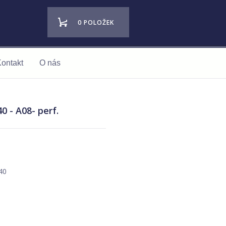
0 POLOŽEK
ontakt
O nás
0 - A08- perf.
40