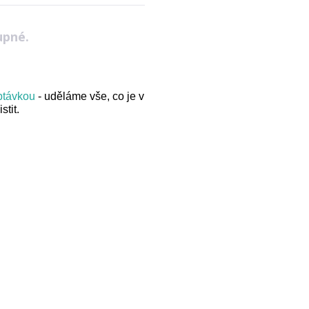
upné.
optávkou
- uděláme vše, co je v
stit.