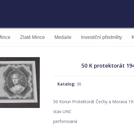
Mince
Zlaté Mince
Medaile
Investiční předměty
K
50 K protektorát 194
Katalog:
36
50 Korun Protektorát Čechy a Morava 19
stav UNC
perforovaná