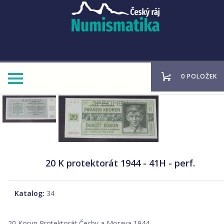
0 POLOŽEK
20 K protektorát 1944 - 41H - perf.
Katalog:
34
20 Korun Protektorát Čechy a Morava 1944