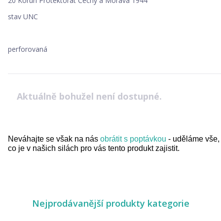
20 Korun Protektorát Čechy a Morava 1944
stav UNC
perforovaná
Aktuálně bohužel není dostupné.
Neváhajte se však na nás
obrátit s poptávkou
- uděláme vše,
co je v našich silách pro vás tento produkt zajistit.
Nejprodávanější produkty kategorie