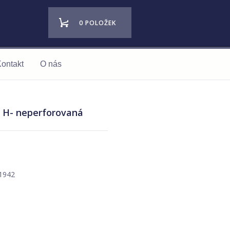
0 POLOŽEK
ontakt
O nás
- H- neperforovaná
 1942