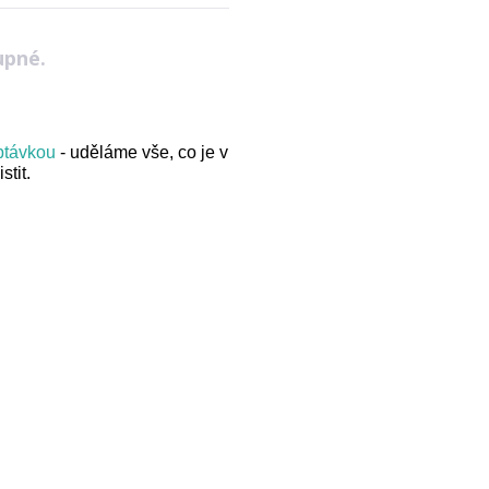
upné.
optávkou
- uděláme vše, co je v
stit.