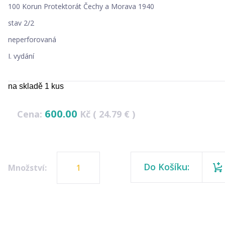
100 Korun Protektorát Čechy a Morava 1940
stav 2/2
neperforovaná
I. vydání
na skladě 1 kus
600.00
Cena:
Kč ( 24.79 € )
Do Košíku:
Množství: