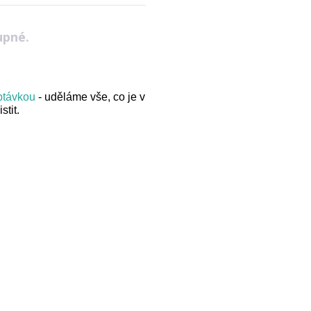
upné.
optávkou
- uděláme vše, co je v
stit.