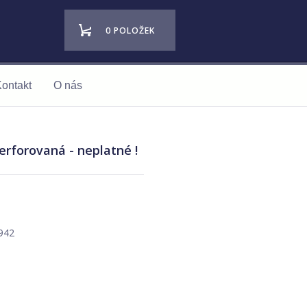
0 POLOŽEK
ontakt
O nás
erforovaná - neplatné !
942