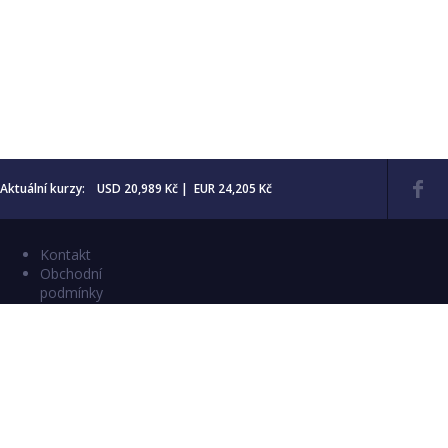
Aktuální kurzy: USD 20,989 Kč | EUR 24,205 Kč
Kontakt
Obchodní
podmínky
Aktuality
Katalogy
Copyright © 2026 Numismatika Český Ráj
E-shop vytvořil:
C26 s.r.o.