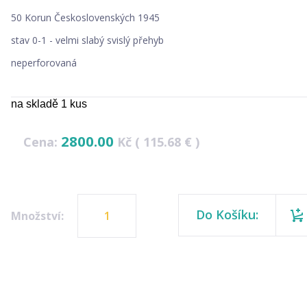
50 Korun Československých 1945
stav 0-1 - velmi slabý svislý přehyb
neperforovaná
na skladě 1 kus
2800.00
Cena:
Kč ( 115.68 € )
Do Košíku:
Množství: