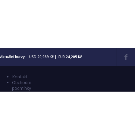
Aktuální kurzy: USD 20,989 Kč | EUR 24,205 Kč
Kontakt
Obchodní
podmínky
Aktuality
Katalogy
Copyright © 2026 Numismatika Český Ráj
E-shop vytvořil:
C26 s.r.o.