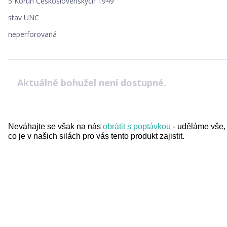
5 Korun Československých 1949
stav UNC
neperforovaná
Aktuálně bohužel není dostupné.
Neváhajte se však na nás
obrátit s poptávkou
- uděláme vše,
co je v našich silách pro vás tento produkt zajistit.