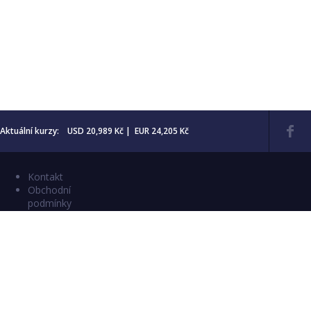
Aktuální kurzy: USD 20,989 Kč | EUR 24,205 Kč
Kontakt
Obchodní
podmínky
Aktuality
Katalogy
Copyright © 2026 Numismatika Český Ráj
E-shop vytvořil:
C26 s.r.o.