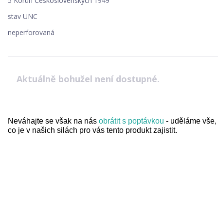
5 Korun Československých 1949
stav UNC
neperforovaná
Aktuálně bohužel není dostupné.
Neváhajte se však na nás
obrátit s poptávkou
- uděláme vše,
co je v našich silách pro vás tento produkt zajistit.