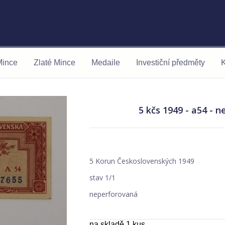
Mince
Zlaté Mince
Medaile
Investiční předměty
K
5 kčs 1949 - a54 - 
5 Korun Československých 1949
stav 1/1
neperforovaná
na skladě 1 kus