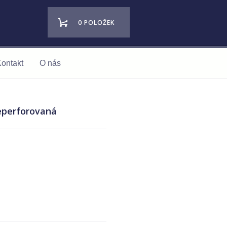
0 POLOŽEK
ontakt
O nás
neperforovaná