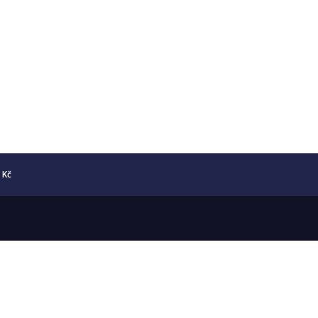
0 Kč
Copyright © 2026 Numismatika Český Ráj