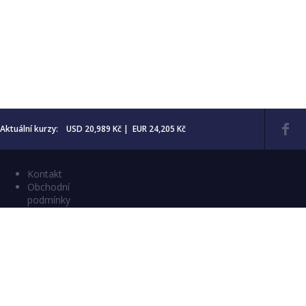
Aktuální kurzy: USD 20,989 Kč | EUR 24,205 Kč
Kontakt
Obchodní
podmínky
Aktuality
Katalogy
Copyright © 2026 Numismatika Český Ráj
E-shop vytvořil:
C26 s.r.o.