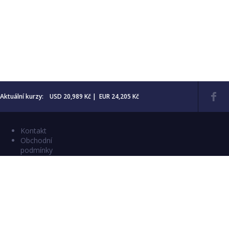
Aktuální kurzy: USD 20,989 Kč | EUR 24,205 Kč
Kontakt
Obchodní
podmínky
Aktuality
Katalogy
Copyright © 2026 Numismatika Český Ráj
E-shop vytvořil:
C26 s.r.o.