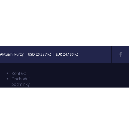
Aktuální kurzy: USD 20,937 Kč | EUR 24,190 Kč
Kontakt
Obchodní
podmínky
Aktuality
Katalogy
Copyright © 2026 Numismatika Český Ráj
E-shop vytvořil:
C26 s.r.o.