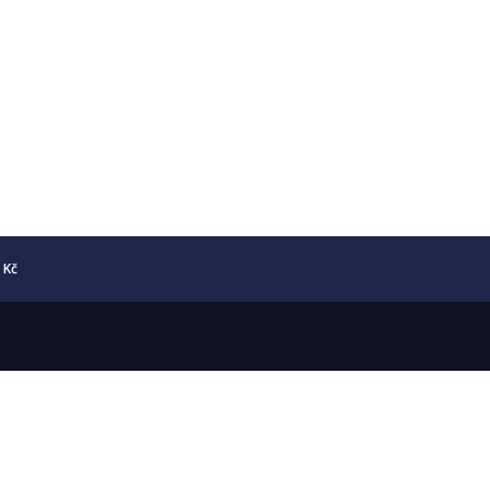
5 Kč
Copyright © 2026 Numismatika Český Ráj