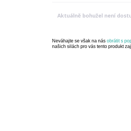
Aktuálně bohužel není dost
Neváhajte se však na nás
obrátit s p
našich silách pro vás tento produkt zaji