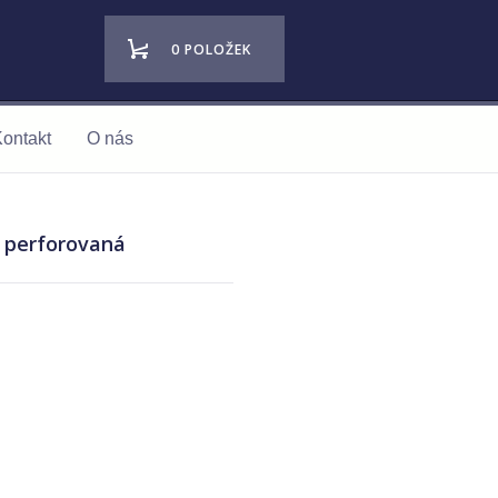
0 POLOŽEK
ontakt
O nás
B perforovaná