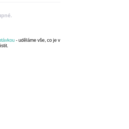
upné.
optávkou
- uděláme vše, co je v
stit.