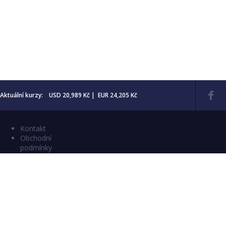
Aktuální kurzy: USD 20,989 Kč | EUR 24,205 Kč
Kontakt
Obchodní
podmínky
Aktuality
Katalogy
Copyright © 2026 Numismatika Český Ráj
E-shop vytvořil:
C26 s.r.o.