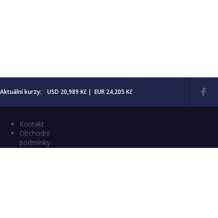
Aktuální kurzy: USD 20,989 Kč | EUR 24,205 Kč
Kontakt
Obchodní
podmínky
Aktuality
Katalogy
Copyright © 2026 Numismatika Český Ráj
E-shop vytvořil:
C26 s.r.o.