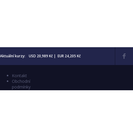
Aktuální kurzy: USD 20,989 Kč | EUR 24,205 Kč
Kontakt
Obchodní
podmínky
Aktuality
Katalogy
Copyright © 2026 Numismatika Český Ráj
E-shop vytvořil:
C26 s.r.o.