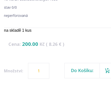
stav 0/0
neperforovaná
na skladě 1 kus
200.00
Cena:
Kč ( 8.26 € )
Do Košíku:
Množství: