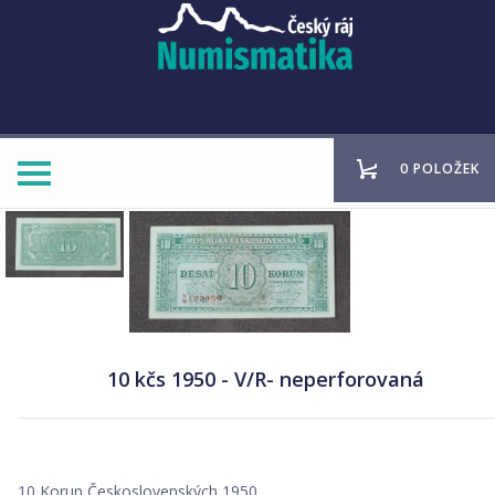
0 POLOŽEK
10 kčs 1950 - V/R- neperforovaná
10 Korun Československých 1950