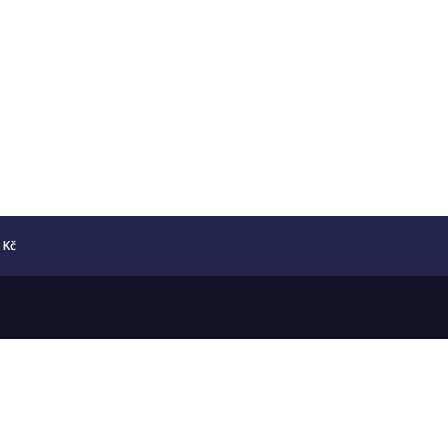
5 Kč
Copyright © 2026 Numismatika Český Ráj