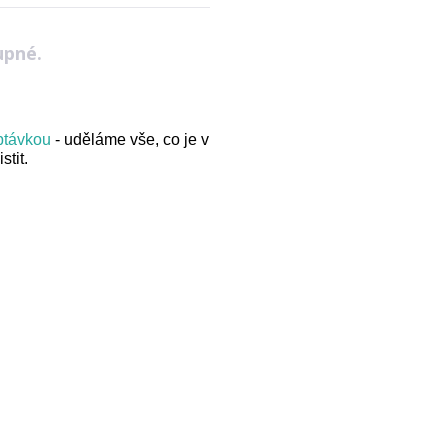
upné.
optávkou
- uděláme vše, co je v
stit.