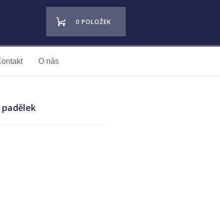
0 POLOŽEK
ontakt
O nás
- padělek