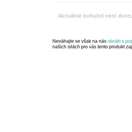
Aktuálně bohužel není dost
Neváhajte se však na nás
obrátit s p
našich silách pro vás tento produkt zaji