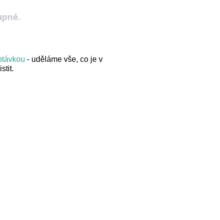
upné.
optávkou
- uděláme vše, co je v
stit.