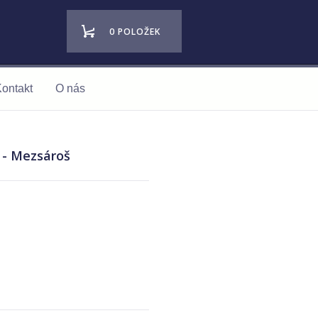
0 POLOŽEK
ontakt
O nás
4 - Mezsároš