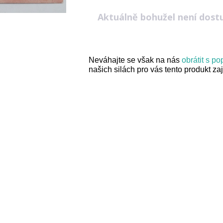
Aktuálně bohužel není dost
Neváhajte se však na nás
obrátit s p
našich silách pro vás tento produkt zaji