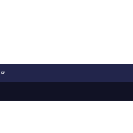
0 Kč
Copyright © 2026 Numismatika Český Ráj