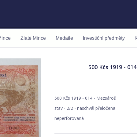
Mince
Zlaté Mince
Medaile
Investiční předměty
K
500 Kčs 1919 - 01
500 Kčs 1919 - 014 - Mezsároš
stav - 2/2 - naschvál přeložena
neperforovaná