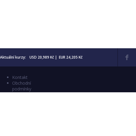
Aktuální kurzy: USD 20,989 Kč | EUR 24,205 Kč
Kontakt
Obchodní
podmínky
Aktuality
Katalogy
Copyright © 2026 Numismatika Český Ráj
E-shop vytvořil:
C26 s.r.o.