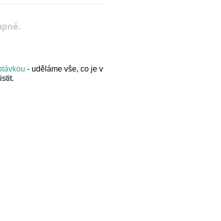
upné.
optávkou
- uděláme vše, co je v
stit.