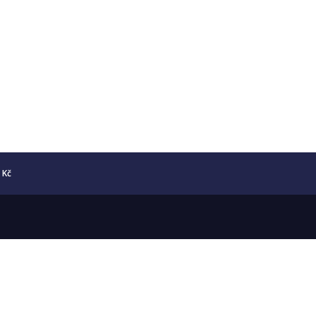
5 Kč
Copyright © 2026 Numismatika Český Ráj