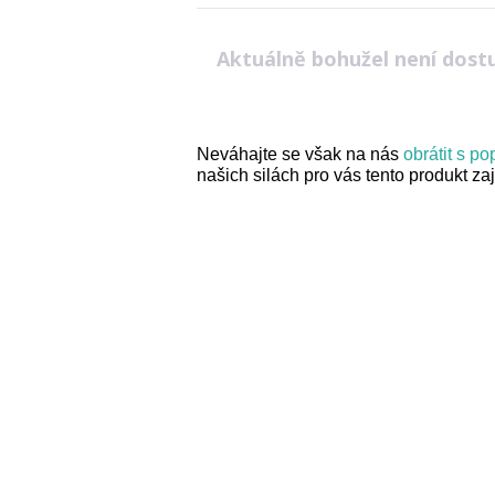
Aktuálně bohužel není dost
Neváhajte se však na nás
obrátit s p
našich silách pro vás tento produkt zaji