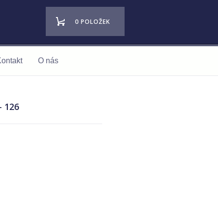
0 POLOŽEK
ontakt
O nás
- 126