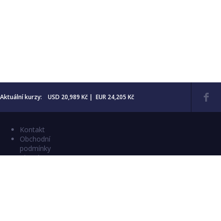
Aktuální kurzy: USD 20,989 Kč | EUR 24,205 Kč
Kontakt
Obchodní
podmínky
Aktuality
Katalogy
Copyright © 2026 Numismatika Český Ráj
E-shop vytvořil:
C26 s.r.o.