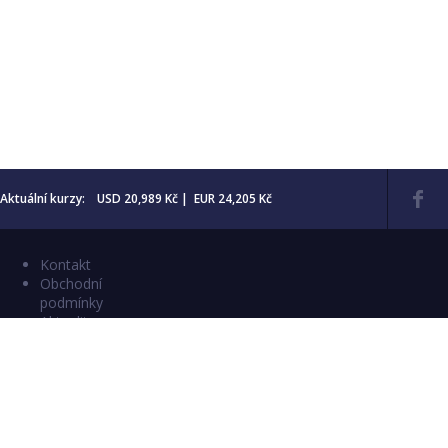
Aktuální kurzy: USD 20,989 Kč | EUR 24,205 Kč
Kontakt
Obchodní
podmínky
Aktuality
Katalogy
Copyright © 2026 Numismatika Český Ráj
E-shop vytvořil:
C26 s.r.o.