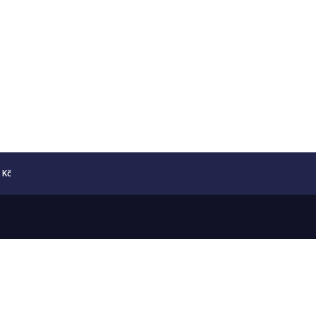
5 Kč
Copyright © 2026 Numismatika Český Ráj