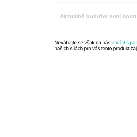
Aktuálně bohužel není dost
Neváhajte se však na nás
obrátit s p
našich silách pro vás tento produkt zaji