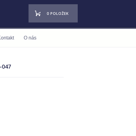
0 POLOŽEK
ontakt
O nás
 -047