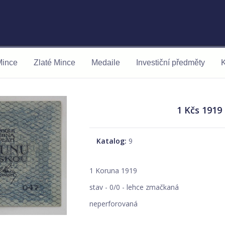
Mince
Zlaté Mince
Medaile
Investiční předměty
K
1 Kčs 1919
Katalog:
9
1 Koruna 1919
stav - 0/0 - lehce zmačkaná
neperforovaná