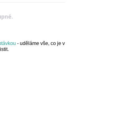
upné.
optávkou
- uděláme vše, co je v
stit.