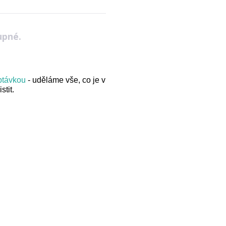
upné.
optávkou
- uděláme vše, co je v
stit.