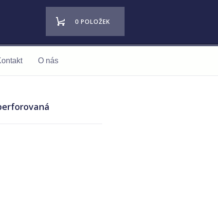
0 POLOŽEK
ontakt
O nás
 perforovaná