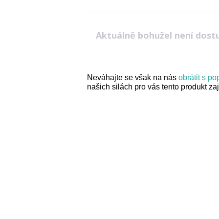
Aktuálně bohužel není dost
Neváhajte se však na nás
obrátit s p
našich silách pro vás tento produkt zaji