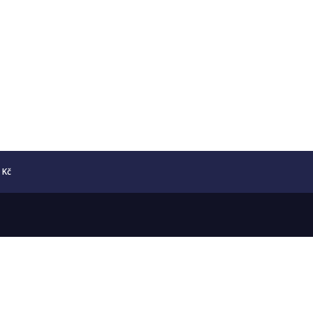
5 Kč
Copyright © 2026 Numismatika Český Ráj