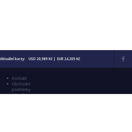
Aktuální kurzy: USD 20,989 Kč | EUR 24,205 Kč
Kontakt
Obchodní
podmínky
Aktuality
Katalogy
Copyright © 2026 Numismatika Český Ráj
E-shop vytvořil:
C26 s.r.o.