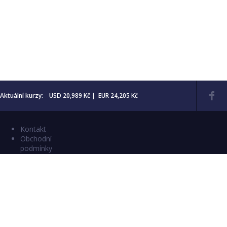
Aktuální kurzy: USD 20,989 Kč | EUR 24,205 Kč
Kontakt
Obchodní
podmínky
Aktuality
Katalogy
Copyright © 2026 Numismatika Český Ráj
E-shop vytvořil:
C26 s.r.o.