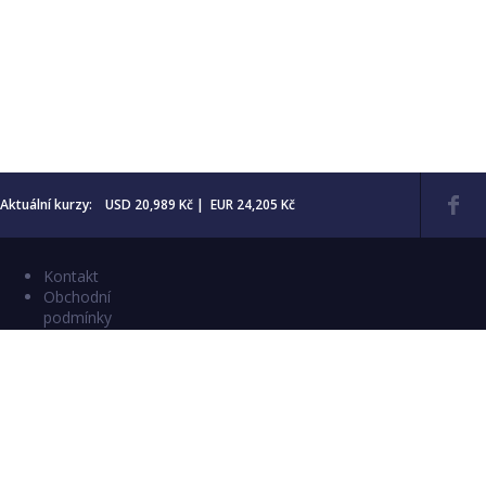
Aktuální kurzy: USD 20,989 Kč | EUR 24,205 Kč
Kontakt
Obchodní
podmínky
Aktuality
Katalogy
Copyright © 2026 Numismatika Český Ráj
E-shop vytvořil:
C26 s.r.o.