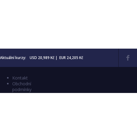
Aktuální kurzy: USD 20,989 Kč | EUR 24,205 Kč
Kontakt
Obchodní
podmínky
Aktuality
Katalogy
Copyright © 2026 Numismatika Český Ráj
E-shop vytvořil:
C26 s.r.o.