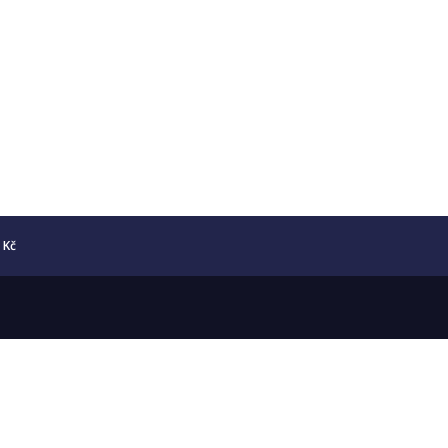
5 Kč
Copyright © 2026 Numismatika Český Ráj