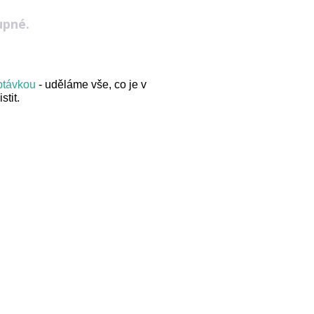
upné.
optávkou
- uděláme vše, co je v
stit.