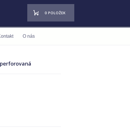
0 POLOŽEK
ontakt
O nás
- perforovaná