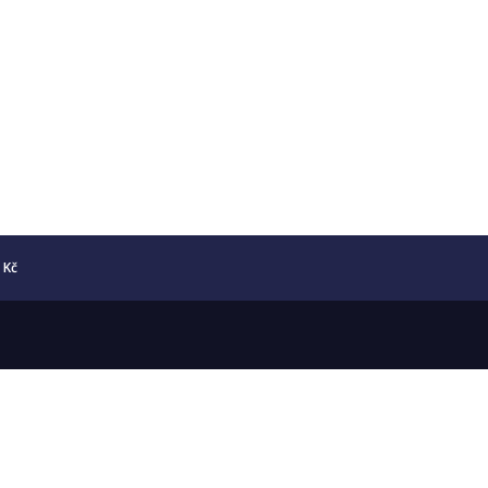
5 Kč
Copyright © 2026 Numismatika Český Ráj