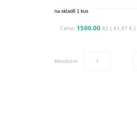
na skladě 1 kus
1500.00
Cena:
Kč ( 61.97 € )
Množství: