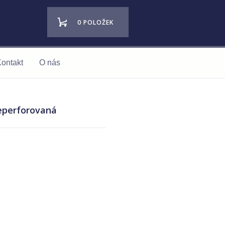
0 POLOŽEK
ontakt
O nás
neperforovaná