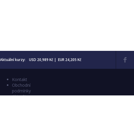
Aktuální kurzy: USD 20,989 Kč | EUR 24,205 Kč
Kontakt
Obchodní
podmínky
Aktuality
Katalogy
Copyright © 2026 Numismatika Český Ráj
E-shop vytvořil:
C26 s.r.o.